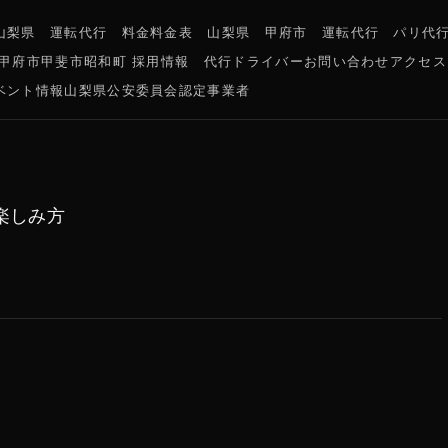
山梨県 運転代行 料金
料金表 山梨県 甲府市 運転代行 パリ代
県甲府市甲斐市昭和町 採用情報 代行ドライバー
お問い合わせ
アクセス
ベント情報
山梨県公安委員会認定事業者
楽しみ方
！