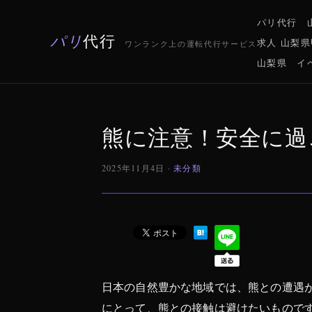
パリ代行 
パリ
代行
求人 山梨
ワンランク上の運転代行サービス
山梨県 イ
熊に注意！安全に過
2025年11月4日 ·
未分類
日本の自然豊かな地域では、熊との遭遇
にとって、熊との接触は避けたいもので